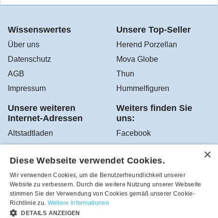
Wissenswertes
Unsere Top-Seller
Über uns
Herend Porzellan
Datenschutz
Mova Globe
AGB
Thun
Impressum
Hummelfiguren
Unsere weiteren
Weiters finden Sie
Internet-Adressen
uns:
Altstadtladen
Facebook
Sir Robert's Teehaus
Instagram
Diese Webseite verwendet Cookies.
YouTube
Wir verwenden Cookies, um die Benutzerfreundlichkeit unserer
Google Altstadtladen
Website zu verbessern. Durch die weitere Nutzung unserer Webseite
stimmen Sie der Verwendung von Cookies gemäß unserer Cookie-
Richtlinie zu.
Weitere Informationen
DETAILS ANZEIGEN
Robea - Schönes zum Schenken und Sammeln aus dem