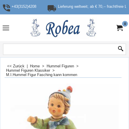
+43(3152)4208
Lieferung weltweit; ab € 70,-- frachtfreie L
0
<< Zurück
|
Home
>
Hummel Figuren
>
Hummel Figuren Klassiker
>
M.I.Hummel Figur Fasching kann kommen