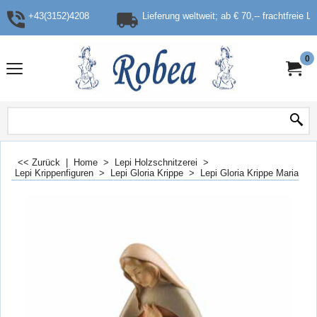
+43(3152)4208
Lieferung weltweit; ab € 70,-- frachtfreie L
0
<< Zurück
|
Home
>
Lepi Holzschnitzerei
>
Lepi Krippenfiguren
>
Lepi Gloria Krippe
>
Lepi Gloria Krippe Maria