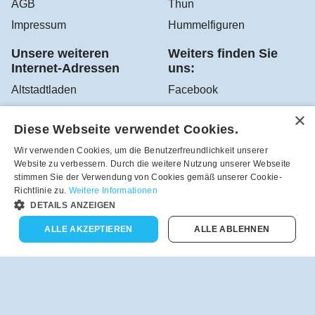
AGB
Thun
Impressum
Hummelfiguren
Unsere weiteren
Weiters finden Sie
Internet-Adressen
uns:
Altstadtladen
Facebook
Sir Robert's Teehaus
Instagram
Diese Webseite verwendet Cookies.
YouTube
Wir verwenden Cookies, um die Benutzerfreundlichkeit unserer
Google Altstadtladen
Website zu verbessern. Durch die weitere Nutzung unserer Webseite
stimmen Sie der Verwendung von Cookies gemäß unserer Cookie-
Richtlinie zu.
Weitere Informationen
DETAILS ANZEIGEN
Robea - Schönes zum Schenken und Sammeln aus dem
Altstadtladen in Feldbach, Österreich - Tel.-Nr.:
ALLE AKZEPTIEREN
ALLE ABLEHNEN
+43(3152)4208
Vertrag widerrufen