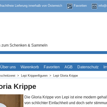
 frachtfreie Lieferung innerhalb von Österreich
Favoriten
info@a
res zum Schenken & Sammeln
Über uns
Warenkorb
Favoriten
AGB
Datenschutz
I
schnitzerei
>
Lepi Krippenfiguren
>
Lepi Gloria Krippe
oria Krippe
Die Gloria Krippe von Lepi ist eine modern geha
von schlichter Einfachheit und doch sehr stimm