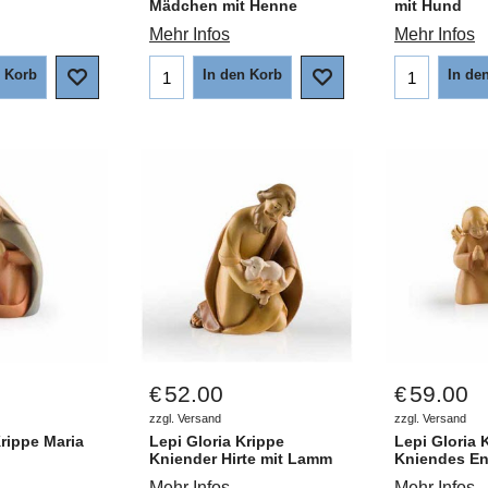
Mädchen mit Henne
mit Hund
Mehr Infos
Mehr Infos
n Korb
In den Korb
In de
52.00
59.00
€
€
zzgl. Versand
zzgl. Versand
Krippe Maria
Lepi Gloria Krippe
Lepi Gloria 
Kniender Hirte mit Lamm
Kniendes En
Mehr Infos
Mehr Infos