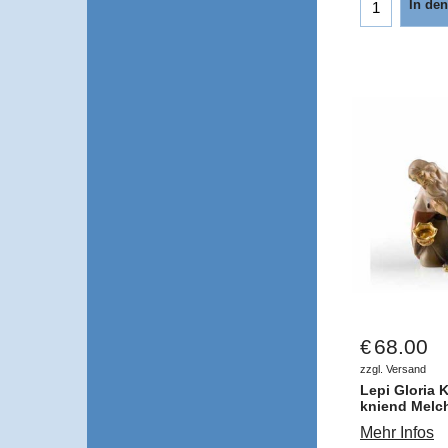
In de
68.00
€
zzgl. Versand
Lepi Gloria 
kniend Melch
Mehr Infos