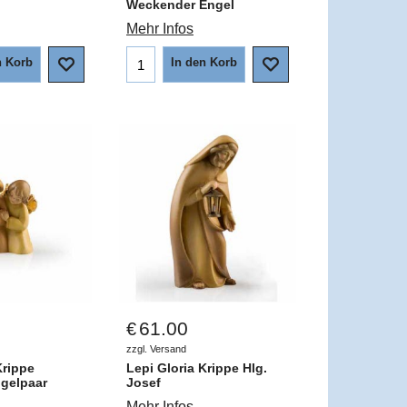
Weckender Engel
Mehr Infos
n Korb
In den Korb
61.00
€
zzgl. Versand
Krippe
Lepi Gloria Krippe Hlg.
gelpaar
Josef
Mehr Infos