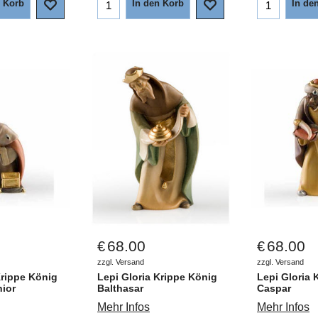
n Korb
In den Korb
In de
68.00
68.00
€
€
zzgl. Versand
zzgl. Versand
Krippe König
Lepi Gloria Krippe König
Lepi Gloria 
ior
Balthasar
Caspar
Mehr Infos
Mehr Infos