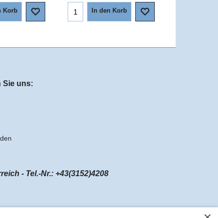
n Korb
In den Korb
 Sie uns:
aden
ch - Tel.-Nr.: +43(3152)4208
×