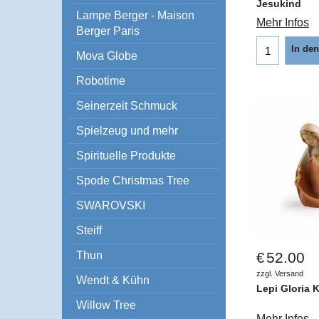
Jesukind
Lampe Berger - Maison
Mehr Infos
Berger Paris
In de
Mova Globe
Robotime
Seinerzeit Schmuck
Spielzeug und mehr
Spirituelle Produkte
Spode Christmas Tree
SWAROVSKI
Steiff
Thun
52.00
€
zzgl. Versand
Wendt & Kühn
Lepi Gloria 
Willow Tree
Mehr Infos