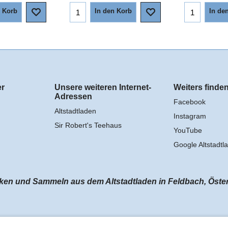
n Korb
In den Korb
In de
er
Unsere weiteren Internet-
Weiters finden
Adressen
Facebook
Altstadtladen
Instagram
Sir Robert's Teehaus
YouTube
Google Altstadtl
n und Sammeln aus dem Altstadtladen in Feldbach, Österrei