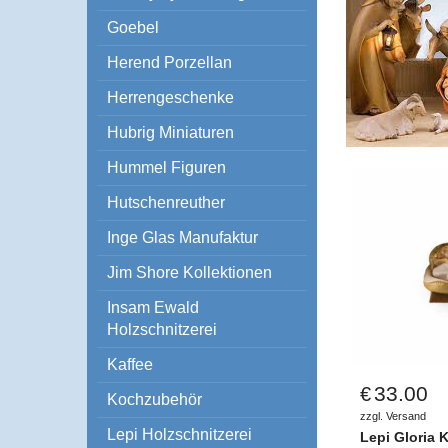
Goebel
Herend Porzellan
Herrengeschenke
Hubrig Miniaturen
Hummel Figuren
Hutschenreuther
Inge Glas Manufaktur
Jim Shore Kollektionen
Insam Ewald
Holzschnitzerei
Kaffee
33.00
€
Kochzubehör
zzgl. Versand
Lepi Holzschnitzerei
Lepi Gloria 