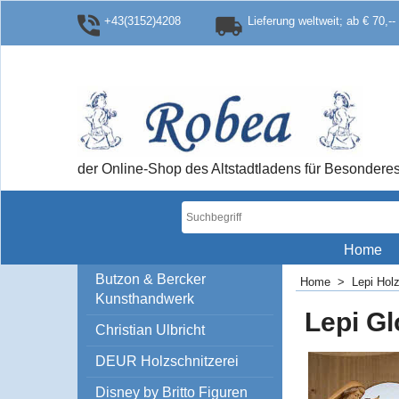
+43(3152)4208
Lieferung weltweit; ab € 70,--
der Online-Shop des Altstadtladens für Besonde
Home
Butzon & Bercker
Home
>
Lepi Holz
Kunsthandwerk
Lepi Gl
Christian Ulbricht
DEUR Holzschnitzerei
Disney by Britto Figuren