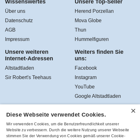
Wissenswertes
Unsere Top-Seller
Über uns
Herend Porzellan
Datenschutz
Mova Globe
AGB
Thun
Impressum
Hummelfiguren
Unsere weiteren
Weiters finden Sie
Internet-Adressen
uns:
Altstadtladen
Facebook
Sir Robert's Teehaus
Instagram
YouTube
Google Altstadtladen
Diese Webseite verwendet Cookies.
Robea - Schönes zum Schenken und Sammeln aus dem
Wir verwenden Cookies, um die Benutzerfreundlichkeit unserer
Altstadtladen in Feldbach, Österreich - Tel.-Nr.:
Website zu verbessern. Durch die weitere Nutzung unserer Webseite
+43(3152)4208
stimmen Sie der Verwendung von Cookies gemäß unserer Cookie-