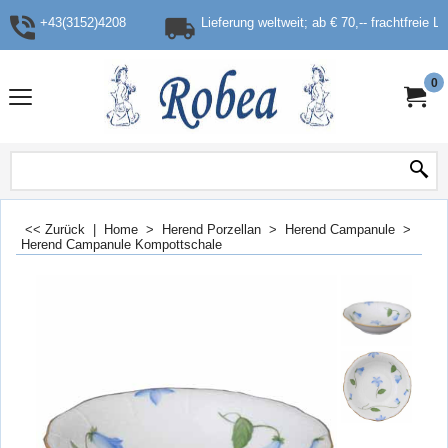
+43(3152)4208
Lieferung weltweit; ab € 70,-- frachtfreie L
0
<< Zurück
|
Home
>
Herend Porzellan
>
Herend Campanule
>
Herend Campanule Kompottschale