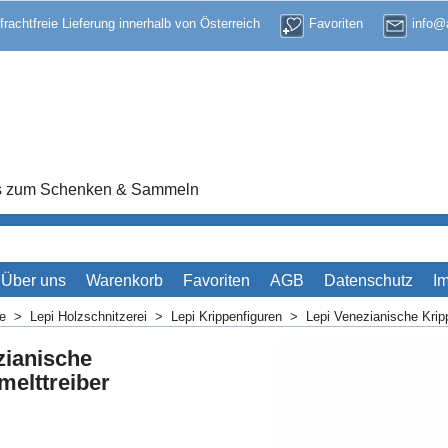
 frachtfreie Lieferung innerhalb von Österreich
Favoriten
info@a
res zum Schenken & Sammeln
Über uns
Warenkorb
Favoriten
AGB
Datenschutz
I
me
>
Lepi Holzschnitzerei
>
Lepi Krippenfiguren
>
Lepi Venezianische Krip
zianische
melttreiber