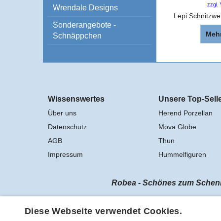
zzgl.
Wrendale Designs
Sonderangebote -
Mehr
Schnäppchen
Wissenswertes
Unsere Top-Sell
Über uns
Herend Porzellan
Datenschutz
Mova Globe
AGB
Thun
Impressum
Hummelfiguren
Robea - Schönes zum Schenke
Vertrag widerrufen
Diese Webseite verwendet Cookies.