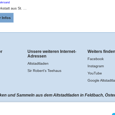
 Versand
Lepi Schnitzwerkstatt aus St. Ulrich, Grödner Tal Venezianische Krippe, orientalischer Stil, Holz geschnitzt und handbemalt
 Infos
er
Unsere weiteren Internet-
Weiters finden
Adressen
Facebook
Altstadtladen
Instagram
Sir Robert's Teehaus
YouTube
Google Altstadtl
n und Sammeln aus dem Altstadtladen in Feldbach, Österrei