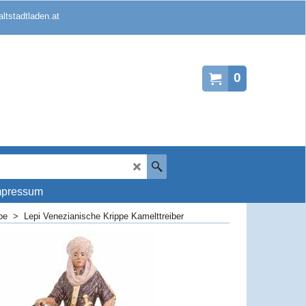
ltstadtladen.at
0
mpressum
pe
>
Lepi Venezianische Krippe Kamelttreiber