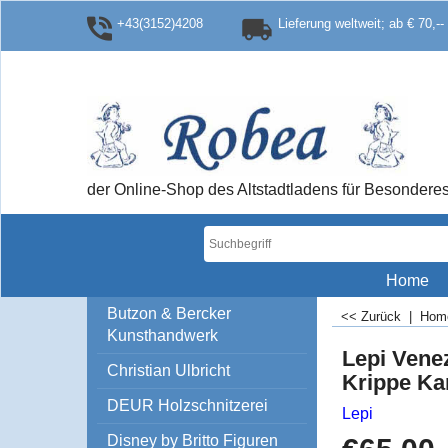
+43(3152)4208
Lieferung weltweit; ab € 70,--
der Online-Shop des Altstadtladens für Besonde
Home
Butzon & Bercker
<< Zurück
|
Ho
Kunsthandwerk
Lepi Vene
Christian Ulbricht
Krippe Ka
DEUR Holzschnitzerei
Lepi
Disney by Britto Figuren