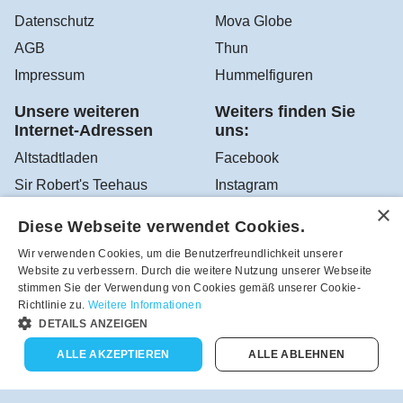
Datenschutz
Mova Globe
AGB
Thun
Impressum
Hummelfiguren
Unsere weiteren
Weiters finden Sie
Internet-Adressen
uns:
Altstadtladen
Facebook
Sir Robert's Teehaus
Instagram
YouTube
Diese Webseite verwendet Cookies.
Google Altstadtladen
Wir verwenden Cookies, um die Benutzerfreundlichkeit unserer
Website zu verbessern. Durch die weitere Nutzung unserer Webseite
stimmen Sie der Verwendung von Cookies gemäß unserer Cookie-
Richtlinie zu.
Weitere Informationen
Robea - Schönes zum Schenken und Sammeln aus dem
DETAILS ANZEIGEN
Altstadtladen in Feldbach, Österreich - Tel.-Nr.:
+43(3152)4208
ALLE AKZEPTIEREN
ALLE ABLEHNEN
Vertrag widerrufen