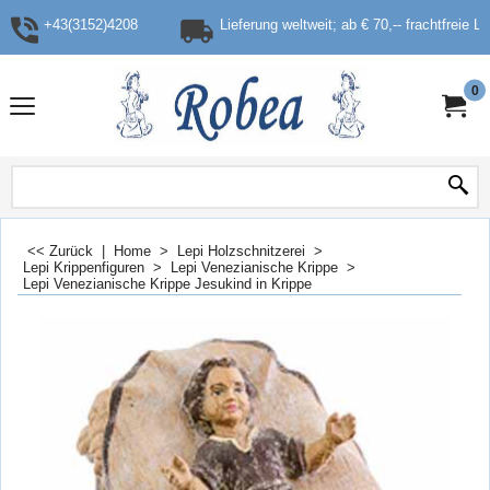
+43(3152)4208
Lieferung weltweit; ab € 70,-- frachtfreie L
0
<< Zurück
|
Home
>
Lepi Holzschnitzerei
>
Lepi Krippenfiguren
>
Lepi Venezianische Krippe
>
Lepi Venezianische Krippe Jesukind in Krippe