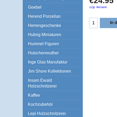
€
24.95
Goebel
zzgl. Versand
Herend Porzellan
In 
Herrengeschenke
Hubrig Miniaturen
Hummel Figuren
Hutschenreuther
Inge Glas Manufaktur
Jim Shore Kollektionen
Insam Ewald
Holzschnitzerei
Kaffee
Kochzubehör
Lepi Holzschnitzerei