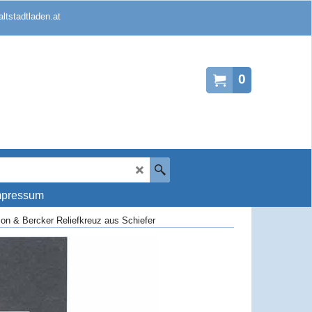
ltstadtladen.at
0
mpressum
on & Bercker Reliefkreuz aus Schiefer