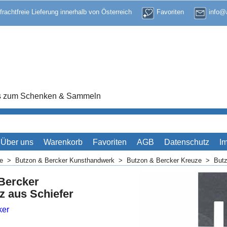
 frachtfreie Lieferung innerhalb von Österreich
Favoriten
info@a
res zum Schenken & Sammeln
Über uns
Warenkorb
Favoriten
AGB
Datenschutz
I
me
>
Butzon & Bercker Kunsthandwerk
>
Butzon & Bercker Kreuze
>
Butz
Bercker
z aus Schiefer
ker