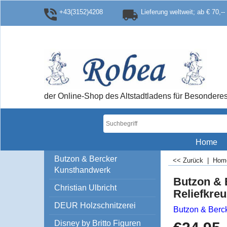
+43(3152)4208
Lieferung weltweit; ab € 70,--
der Online-Shop des Altstadtladens für Besonde
Home
Butzon & Bercker
<< Zurück
|
Ho
Kunsthandwerk
Butzon & 
Christian Ulbricht
Reliefkreu
DEUR Holzschnitzerei
Butzon & Berc
Disney by Britto Figuren