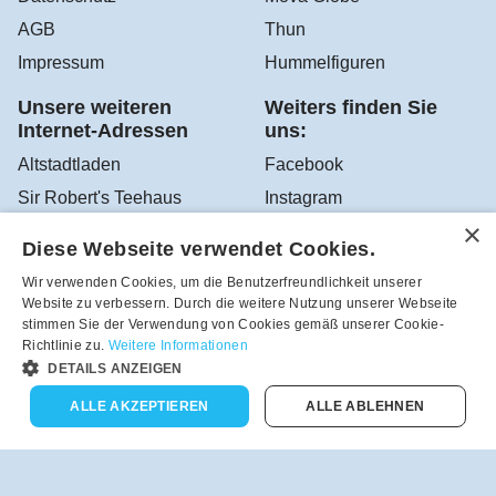
AGB
Thun
Impressum
Hummelfiguren
Unsere weiteren
Weiters finden Sie
Internet-Adressen
uns:
Altstadtladen
Facebook
Sir Robert's Teehaus
Instagram
YouTube
Diese Webseite verwendet Cookies.
Google Altstadtladen
Wir verwenden Cookies, um die Benutzerfreundlichkeit unserer
Website zu verbessern. Durch die weitere Nutzung unserer Webseite
stimmen Sie der Verwendung von Cookies gemäß unserer Cookie-
Richtlinie zu.
Weitere Informationen
Robea - Schönes zum Schenken und Sammeln aus dem
DETAILS ANZEIGEN
Altstadtladen in Feldbach, Österreich - Tel.-Nr.:
+43(3152)4208
ALLE AKZEPTIEREN
ALLE ABLEHNEN
Vertrag widerrufen