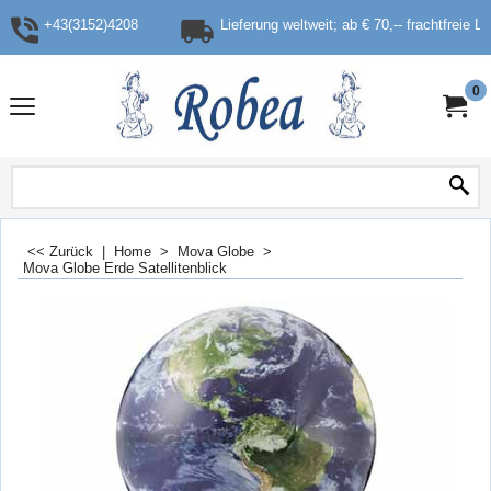
+43(3152)4208
Lieferung weltweit; ab € 70,-- frachtfreie L
0
<< Zurück
|
Home
>
Mova Globe
>
Mova Globe Erde Satellitenblick