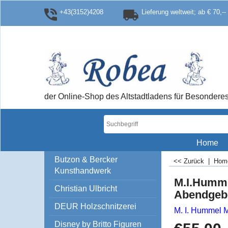
+43(3152)4208
Lieferung weltweit; ab € 70,--
der Online-Shop des Altstadtladens für Besonde
Home
Butzon & Bercker
<< Zurück
|
Ho
Kunsthandwerk
M.I.Humme
Christian Ulbricht
Abendgeb
DEUR Holzschnitzerei
M. I. Hummel 
Disney by Britto Figuren