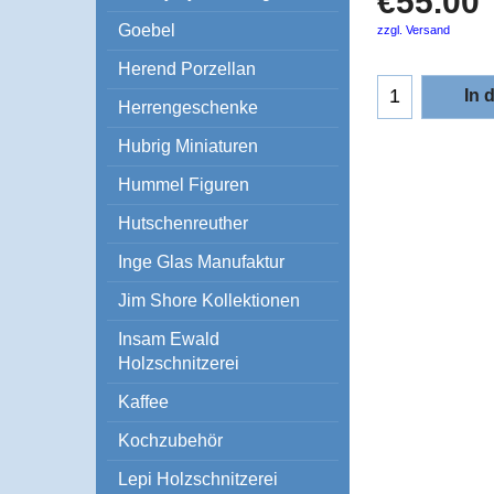
€
55.00
Goebel
zzgl. Versand
Herend Porzellan
In 
Herrengeschenke
Hubrig Miniaturen
Hummel Figuren
Hutschenreuther
Inge Glas Manufaktur
Jim Shore Kollektionen
Insam Ewald
Holzschnitzerei
Kaffee
Kochzubehör
Lepi Holzschnitzerei