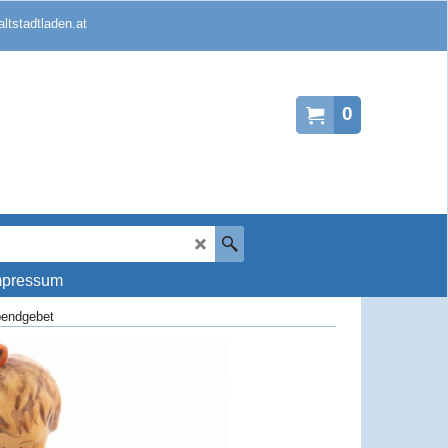
ltstadtladen.at
0
mpressum
bendgebet