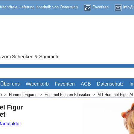
 frachtfreie Lieferung innerhalb von Österreich
Favoriten
info@a
res zum Schenken & Sammeln
Über uns
Warenkorb
Favoriten
AGB
Datenschutz
I
me
>
Hummel Figuren
>
Hummel Figuren Klassiker
>
M.I.Hummel Figur A
l Figur
et
Manufaktur