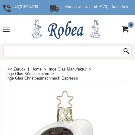
+43(3152)4208
Lieferung weltweit; ab € 70,-- frachtfreie L
0
<< Zurück
|
Home
>
Inge Glas Manufaktur
>
Inge Glas Köstlichkeiten
>
Inge Glas Christbaumschmuck Espresso