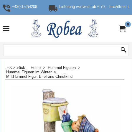
+43(3152)4208
Lieferung weltweit; ab € 70,-- frachtfreie L
0
<< Zurück
|
Home
>
Hummel Figuren
>
Hummel Figuren im Winter
>
M.I.Hummel Figur, Brief ans Christkind