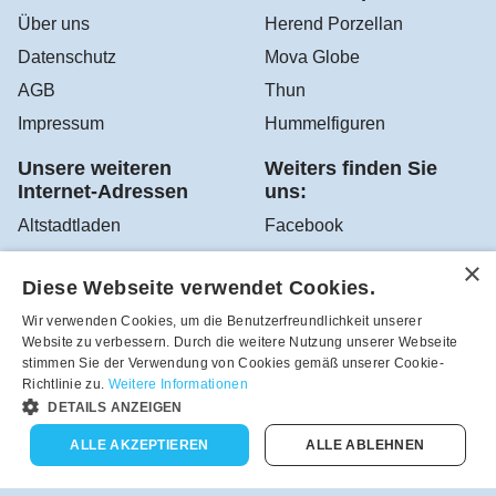
Über uns
Herend Porzellan
Datenschutz
Mova Globe
AGB
Thun
Impressum
Hummelfiguren
Unsere weiteren
Weiters finden Sie
Internet-Adressen
uns:
Altstadtladen
Facebook
Sir Robert's Teehaus
Instagram
Diese Webseite verwendet Cookies.
YouTube
Wir verwenden Cookies, um die Benutzerfreundlichkeit unserer
Google Altstadtladen
Website zu verbessern. Durch die weitere Nutzung unserer Webseite
stimmen Sie der Verwendung von Cookies gemäß unserer Cookie-
Richtlinie zu.
Weitere Informationen
DETAILS ANZEIGEN
Robea - Schönes zum Schenken und Sammeln aus dem
Altstadtladen in Feldbach, Österreich - Tel.-Nr.:
ALLE AKZEPTIEREN
ALLE ABLEHNEN
+43(3152)4208