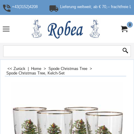
+43(3152)4208
Lieferung weltweit; ab € 70,-- frachtfreie L
0
<< Zurück
|
Home
>
Spode Christmas Tree
>
Spode Christmas Tree, Kelch-Set