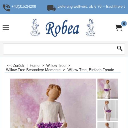
+43(3152)4208
Lieferung weltweit; ab € 70,-- frachtfreie L
0
<< Zurück
|
Home
>
Willow Tree
>
Willow Tree Besondere Momente
>
Willow Tree, Einfach Freude