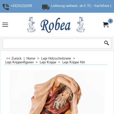
+43(3152)4208
Lieferung weltweit; ab € 70,-- frachtfreie L
0
<< Zurück
|
Home
>
Lepi Holzschnitzerei
>
Lepi Krippenfiguren
>
Lepi Krippe
>
Lepi Krippe Hirt