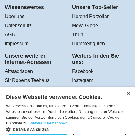
Wissenswertes
Unsere Top-Seller
Über uns
Herend Porzellan
Datenschutz
Mova Globe
AGB
Thun
Impressum
Hummelfiguren
Unsere weiteren
Weiters finden Sie
Internet-Adressen
uns:
Altstadtladen
Facebook
Sir Robert's Teehaus
Instagram
YouTube
Diese Webseite verwendet Cookies.
Google Altstadtladen
Wir verwenden Cookies, um die Benutzerfreundlichkeit unserer
Website zu verbessern. Durch die weitere Nutzung unserer Webseite
stimmen Sie der Verwendung von Cookies gemäß unserer Cookie-
Robea - Schönes zum Schenken und Sammeln aus dem
Richtlinie zu.
Weitere Informationen
Altstadtladen in Feldbach, Österreich - Tel.-Nr.:
DETAILS ANZEIGEN
+43(3152)4208