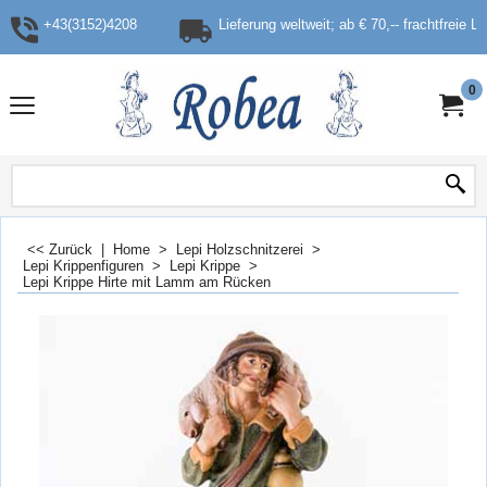
+43(3152)4208
Lieferung weltweit; ab € 70,-- frachtfreie L
0
<< Zurück
|
Home
>
Lepi Holzschnitzerei
>
Lepi Krippenfiguren
>
Lepi Krippe
>
Lepi Krippe Hirte mit Lamm am Rücken