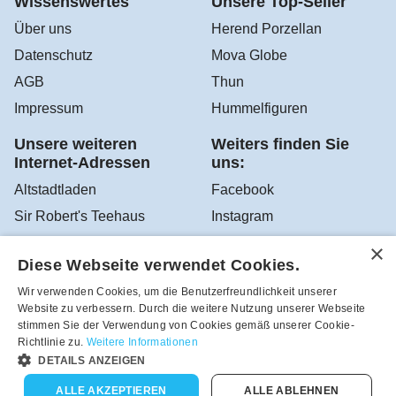
Wissenswertes
Unsere Top-Seller
Über uns
Herend Porzellan
Datenschutz
Mova Globe
AGB
Thun
Impressum
Hummelfiguren
Unsere weiteren
Weiters finden Sie
Internet-Adressen
uns:
Altstadtladen
Facebook
Sir Robert's Teehaus
Instagram
YouTube
Diese Webseite verwendet Cookies.
Google Altstadtladen
Wir verwenden Cookies, um die Benutzerfreundlichkeit unserer
Website zu verbessern. Durch die weitere Nutzung unserer Webseite
stimmen Sie der Verwendung von Cookies gemäß unserer Cookie-
Robea - Schönes zum Schenken und Sammeln aus dem
Richtlinie zu.
Weitere Informationen
Altstadtladen in Feldbach, Österreich - Tel.-Nr.:
DETAILS ANZEIGEN
+43(3152)4208
ALLE AKZEPTIEREN
ALLE ABLEHNEN