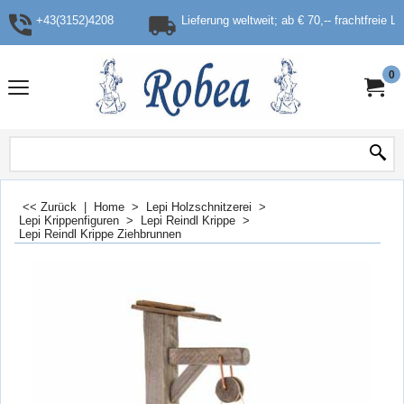
+43(3152)4208
Lieferung weltweit; ab € 70,-- frachtfreie L
0
<< Zurück
|
Home
>
Lepi Holzschnitzerei
>
Lepi Krippenfiguren
>
Lepi Reindl Krippe
>
Lepi Reindl Krippe Ziehbrunnen