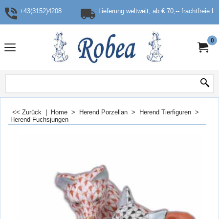
+43(3152)4208
Lieferung weltweit; ab € 70,-- frachtfreie L
0
<< Zurück
|
Home
>
Herend Porzellan
>
Herend Tierfiguren
>
Herend Fuchsjungen