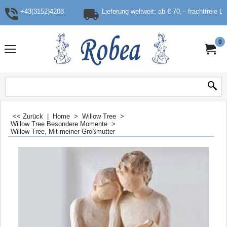
+43(3152)4208
Lieferung weltweit; ab € 70,-- frachtfreie L
0
<< Zurück
|
Home
>
Willow Tree
>
Willow Tree Besondere Momente
>
Willow Tree, Mit meiner Großmutter