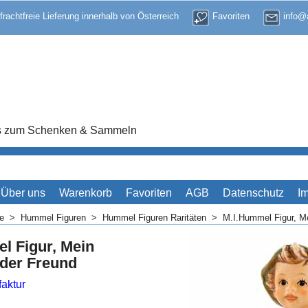
 frachtfreie Lieferung innerhalb von Österreich
Favoriten
info@a
res zum Schenken & Sammeln
Über uns
Warenkorb
Favoriten
AGB
Datenschutz
I
me
>
Hummel Figuren
>
Hummel Figuren Raritäten
>
M.I.Hummel Figur, Me
l Figur, Mein
lder Freund
aktur