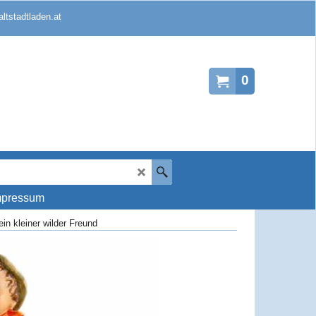
ltstadtladen.at
0
mpressum
in kleiner wilder Freund