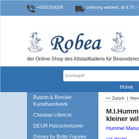
+43(3152)4208
Lieferung weltweit; ab € 70,--
der Online-Shop des Altstadtladens für Besonde
Home
Butzon & Bercker
<< Zurück
|
Ho
Kunsthandwerk
M.I.Humme
Christian Ulbricht
kleiner wi
DEUR Holzschnitzerei
Hummel Manuf
Disney by Britto Figuren
zzgl. Versand