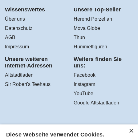
Wissenswertes
Unsere Top-Seller
Über uns
Herend Porzellan
Datenschutz
Mova Globe
AGB
Thun
Impressum
Hummelfiguren
Unsere weiteren
Weiters finden Sie
Internet-Adressen
uns:
Altstadtladen
Facebook
Sir Robert's Teehaus
Instagram
YouTube
Google Altstadtladen
Robea - Schönes zum Schenken und Sammeln aus dem
Diese Webseite verwendet Cookies.
Altstadtladen in Feldbach, Österreich - Tel.-Nr.: