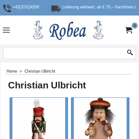
+43(3152)4208
Lieferung weltweit; ab € 70,-- frachtfreie L
0
Home
>
Christian Ulbricht
Christian Ulbricht