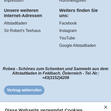
Impressum
Hummelfiguren
Unsere weiteren
Weiters finden Sie
Internet-Adressen
uns:
Altstadtladen
Facebook
Sir Robert's Teehaus
Instagram
YouTube
Google Altstadtladen
Robea - Schönes zum Schenken und Sammeln aus dem
Altstadtladen in Feldbach, Österreich - Tel.-Nr.:
+43(3152)4208
Vertrag widerrufen
Diese Webseite verwendet Cookies.
WebShop erstellt mit