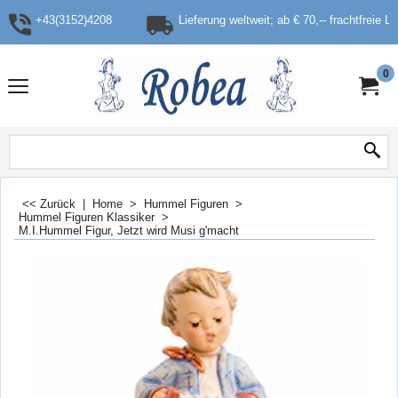
+43(3152)4208
Lieferung weltweit; ab € 70,-- frachtfreie L
0
<< Zurück
|
Home
>
Hummel Figuren
>
Hummel Figuren Klassiker
>
M.I.Hummel Figur, Jetzt wird Musi g'macht